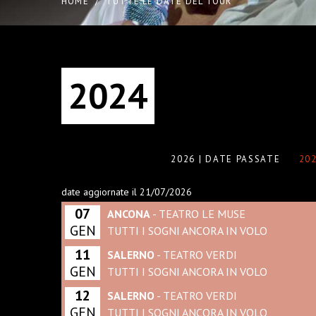
HOME
/
TUTTE LE DATE DEL TOUR
2024
2026 | DATE PASSATE
202
date aggiornate il 21/07/2026
07
ANCONA
- TEATRO LE MUSE
GEN
TUTTI I SOGNI ANCORA IN VOLO
11
SALERNO
- TEATRO VERDI
GEN
TUTTI I SOGNI ANCORA IN VOLO
12
SALERNO
- TEATRO VERDI
GEN
TUTTI I SOGNI ANCORA IN VOLO