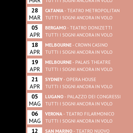
MAR
TUTTI I SOGNI ANCORA IN VOLO
28
CATANIA
- TEATRO METROPOLITAN
MAR
TUTTI I SOGNI ANCORA IN VOLO
05
BERGAMO
- TEATRO DONIZETTI
APR
TUTTI I SOGNI ANCORA IN VOLO
18
MELBOURNE
- CROWN CASINO
APR
TUTTI I SOGNI ANCORA IN VOLO
19
MELBOURNE
- PALAIS THEATRE
APR
TUTTI I SOGNI ANCORA IN VOLO
21
SYDNEY
- OPERA HOUSE
APR
TUTTI I SOGNI ANCORA IN VOLO
05
LUGANO
- PALAZZO DEI CONGRESSI
MAG
TUTTI I SOGNI ANCORA IN VOLO
06
VERONA
- TEATRO FILARMONICO
MAG
TUTTI I SOGNI ANCORA IN VOLO
12
SAN MARINO
- TEATRO NUOVO