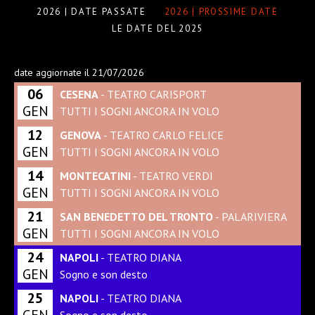
2026 | DATE PASSATE
2026 | PROSSIME DATE
LE DATE DEL 2025
date aggiornate il 21/07/2026
06
CESENA
- TEATRO CARISPORT
GEN
TUTTI I SOGNI ANCORA IN VOLO
12
GENOVA
- TEATRO CARLO FELICE
GEN
TUTTI I SOGNI ANCORA IN VOLO
14
MONTECATINI
- TEATRO VERDI
GEN
TUTTI I SOGNI ANCORA IN VOLO
21
SAN BENEDETTO DEL TRONTO
- PALARIVIERA
GEN
TUTTI I SOGNI ANCORA IN VOLO
24
NAPOLI
- TEATRO DIANA
GEN
Sogno e son desto
25
NAPOLI
- TEATRO DIANA
GEN
Sogno e son desto