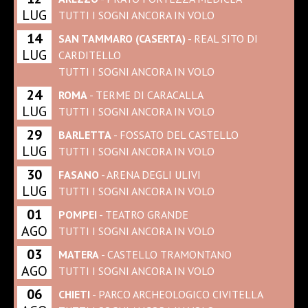
LUG
TUTTI I SOGNI ANCORA IN VOLO
14
SAN TAMMARO (CASERTA)
- REAL SITO DI
LUG
CARDITELLO
TUTTI I SOGNI ANCORA IN VOLO
24
ROMA
- TERME DI CARACALLA
LUG
TUTTI I SOGNI ANCORA IN VOLO
29
BARLETTA
- FOSSATO DEL CASTELLO
LUG
TUTTI I SOGNI ANCORA IN VOLO
30
FASANO
- ARENA DEGLI ULIVI
LUG
TUTTI I SOGNI ANCORA IN VOLO
01
POMPEI
- TEATRO GRANDE
AGO
TUTTI I SOGNI ANCORA IN VOLO
03
MATERA
- CASTELLO TRAMONTANO
AGO
TUTTI I SOGNI ANCORA IN VOLO
06
CHIETI
- PARCO ARCHEOLOGICO CIVITELLA