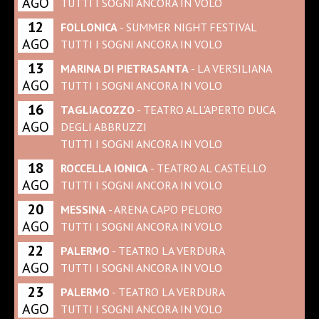
AGO
TUTTI I SOGNI ANCORA IN VOLO
12
FOLLONICA
- SUMMER NIGHT FESTIVAL
AGO
TUTTI I SOGNI ANCORA IN VOLO
13
MARINA DI PIETRASANTA
- LA VERSILIANA
AGO
TUTTI I SOGNI ANCORA IN VOLO
16
TAGLIACOZZO
- TEATRO ALL'APERTO DUCA
AGO
DEGLI ABBRUZZI
TUTTI I SOGNI ANCORA IN VOLO
18
ROCCELLA IONICA
- TEATRO AL CASTELLO
AGO
TUTTI I SOGNI ANCORA IN VOLO
20
MESSINA
- ARENA CAPO PELORO
AGO
TUTTI I SOGNI ANCORA IN VOLO
22
PALERMO
- TEATRO LA VERDURA
AGO
TUTTI I SOGNI ANCORA IN VOLO
23
PALERMO
- TEATRO LA VERDURA
AGO
TUTTI I SOGNI ANCORA IN VOLO