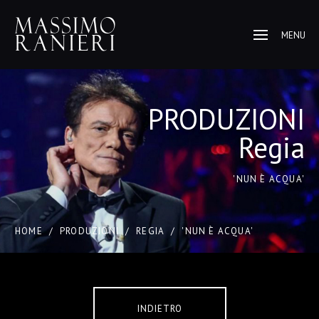
MENU
PRODUZIONI
Regia
'NUN È ACQUA'
HOME
/
PRODUZIONI
/
REGIA
/
'NUN È ACQUA'
INDIETRO